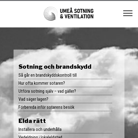
Hem
Brandskydd
Sotning
Ventilation
Sotning och brandskydd
Så går en brandskyddskontroll till
Brandskyddskontroll
För villa och småhus
Övriga tjänster
Hur ofta kommer sotaren?
Utföra sotning själv – vad gäller?
Besiktning
För BRF och förvaltning
Tips & råd
Vad säger lagen?
Förbereda inför sotarens besök
Boka
Elda rätt
Installera och underhålla
Om oss
Vedeldning i lokaleldstad